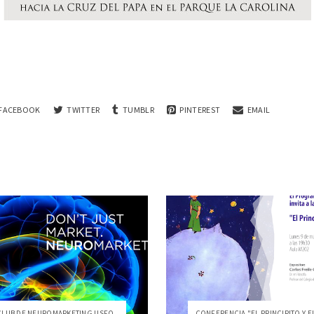
FACEBOOK
TWITTER
TUMBLR
PINTEREST
EMAIL
 CLUB DE NEUROMARKETING USFQ
CONFERENCIA "EL PRINCIPITO Y EL