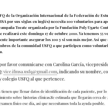
SFQ de la Organización Internacional de la Federación de Est
SA por sus siglas en inglés) necesita 100 voluntarios para apo
campaña Tocate organizada por la Fundación Poly Ugarte Cont
e realizará este domingo 17 de octubre 2010. Ya tenemos 55 v
ente importante asegurar los 100 y si son más mejor. Así qu
mbros de la comunidad USFQ a que participen como voluntari
a.
por favor comunicarse con Carolina García, vicepresid
Q:
vice.ifmsa.usfq@gmail.com
, indicando su nombre, c
 y colegio USFQ al que pertenece.
 tienen que llenar datos de identificación de cada paciente, por lo
imiento sobre historias clínicas.Se estimada que llegarán cerca de
 examen físico ese día, así que necesitamos toda la ayuda posible.