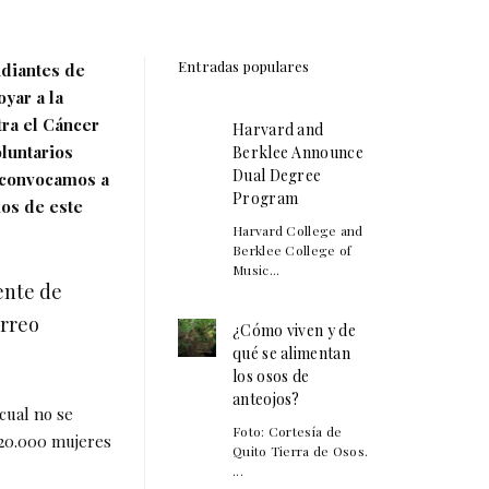
Entradas populares
udiantes de
yar a la
ra el Cáncer
Harvard and
oluntarios
Berklee Announce
Dual Degree
e convocamos a
Program
os de este
Harvard College and
Berklee College of
Music...
ente de
orreo
¿Cómo viven y de
qué se alimentan
los osos de
anteojos?
 cual no se
Foto: Cortesía de
 20.000 mujeres
Quito Tierra de Osos.
...