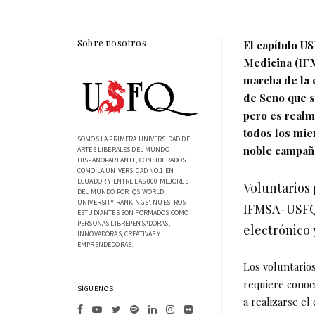
Sobre nosotros
El capítulo U
Medicina (IFM
marcha de la 
de Seno que s
pero es realm
todos los mie
SOMOS LA PRIMERA UNIVERSIDAD DE
noble campañ
ARTES LIBERALES DEL MUNDO
HISPANOPARLANTE, CONSIDERADOS
COMO LA UNIVERSIDAD NO.1 EN
ECUADOR Y ENTRE LAS 800 MEJORES
Voluntarios 
DEL MUNDO POR 'QS WORLD
UNIVERSITY RANKINGS'. NUESTROS
IFMSA-USF
ESTUDIANTES SON FORMADOS COMO
PERSONAS LIBREPENSADORAS,
electrónico
INNOVADORAS, CREATIVAS Y
EMPRENDEDORAS.
Los voluntarios
requiere conoc
SÍGUENOS
a realizarse el