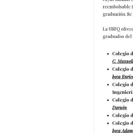
reembolsable (
graduación. Se
La USFQ ofrece
graduados del 
Colegio d
C. Maxwel
Colegio d
beca
Enric
Colegio d
Ingenier
Colegio d
Darwin
Colegio d
Colegio d
beca Adam 