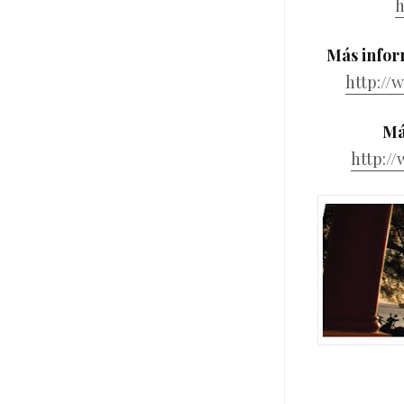
h
Más infor
http://
Má
http:/