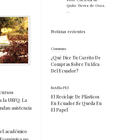
Quito Tierra de Osos.
...
Noticias recientes
Consumo
¿Qué Dice Tu Carrito De
Compras Sobre Tu Idea
Del Ecuador?
Botella PET
ecursos
El Reciclaje De Plásticos
a la USFQ. La
En Ecuador Se Queda En
ndan asistencia
El Papel
vel académico
 Económica no