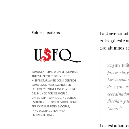
Sobre nosotros
La Universidad
entregó este añ
240 alumnos re
Según Edit
proceso lar
SOMOS LA PRIMERA UNIVERSIDAD DE
ARTES LIBERALES DEL MUNDO
Los miembro
HISPANOPARLANTE, CONSIDERADOS
COMO LA UNIVERSIDAD NO.1 EN
de 1.500 c
ECUADOR Y ENTRE LAS 800 MEJORES
coordinador
DEL MUNDO POR 'QS WORLD
UNIVERSITY RANKINGS'. NUESTROS
diseñan y t
ESTUDIANTES SON FORMADOS COMO
PERSONAS LIBREPENSADORAS,
Comité
”.
INNOVADORAS, CREATIVAS Y
EMPRENDEDORAS.
Los estudiante