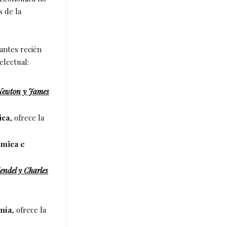
 de la
antes recién
electual:
 Newton y James
ica
, ofrece la
ímica e
endel y Charles
mía
, ofrece la