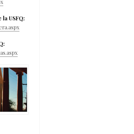
px
e la USFQ:
era.aspx
FQ:
as.aspx