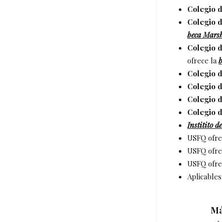
Colegio d
Colegio 
beca Mars
Colegio 
ofrece la
b
Colegio d
Colegio d
Colegio d
Colegio d
Institito 
USFQ ofr
USFQ ofre
USFQ ofre
Aplicables
Má