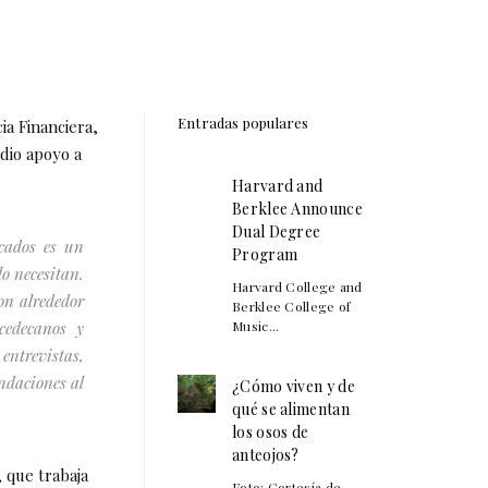
Entradas populares
ia Financiera,
 dio apoyo a
Harvard and
Berklee Announce
Dual Degree
ecados es un
Program
lo necesitan.
Harvard College and
on alrededor
Berklee College of
cedecanos y
Music...
entrevistas,
ndaciones al
¿Cómo viven y de
qué se alimentan
los osos de
anteojos?
 que trabaja
Foto: Cortesía de