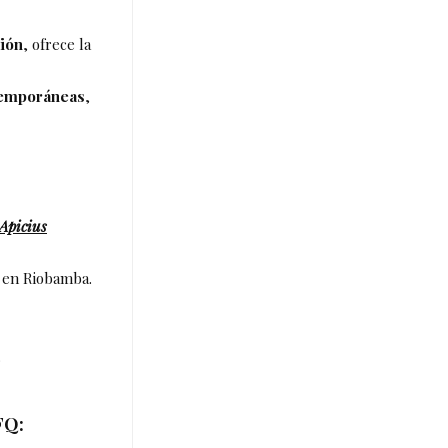
ión
, ofrece la
temporáneas
,
Apicius
o en Riobamba.
.
FQ: