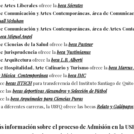
e Artes Liberales
ofrece la
beca Sócrates
de Comunicación y Artes Contemporáneas, área de Comunicac
hall Mcluhan
de Comunicación y Artes Contemporáneas, área de Artes Con
eca Miguel Angel
e Ciencias de la Salud
ofrece la
beca Pasteur
e Jurisprudencia
ofrece la
beca Justinianus
e Arquitectura
ofrece la
beca L.B. Alberti
e Hospitalidad, Arte Culinario y Turismo
ofrece la
beca Marcus 
de Música Contemporánea
ofrece la
beca IMC
ece
becas IITSCH
para transferencia del Instituto Santiago de Quit
ce las
becas deportivas Alexandros y Selección de Fútbol
ce la
beca Arquímedes para Ciencias Puras
 a diferentes carreras, la USFQ ofrece las becas
Relato y
Galápagos
s información sobre el proceso de Admisión en la US