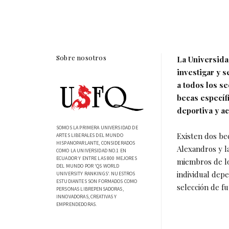
Sobre nosotros
La Universida
investigar y s
a todos los s
becas específ
deportiva y a
SOMOS LA PRIMERA UNIVERSIDAD DE
Existen dos be
ARTES LIBERALES DEL MUNDO
HISPANOPARLANTE, CONSIDERADOS
Alexandros y la
COMO LA UNIVERSIDAD NO.1 EN
ECUADOR Y ENTRE LAS 800 MEJORES
miembros de lo
DEL MUNDO POR 'QS WORLD
individual dep
UNIVERSITY RANKINGS'. NUESTROS
ESTUDIANTES SON FORMADOS COMO
selección de fu
PERSONAS LIBREPENSADORAS,
INNOVADORAS, CREATIVAS Y
EMPRENDEDORAS.