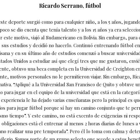
Ricardo Serrano, fútbol
este deporte surgió como para cualquier niño, a los 5 años, jugand
poco se dio cuenta que tenía talento y a los 15 años ya era selecci
r este motivo, viajó al Sudamericano en Bolivia. Sin embargo, para
r sus estudios y decidió no hacerlo. Continuó entrenando fútbol en
tisana y en su último año de estudios comenzó a buscar universida
Estados Unidos a estudiar así que elegí tres que me gustaron, envié
mente, obtuvo una beca completa en la Universidad de Creighton en 
e, motivos personales no le permitieron viajar. Sin embargo, Ric
nativa. “Apliqué a la Universidad San Francisco de Quito y obtuve 
o para jugar en el equipo de la universidad que está en la categor
experiencia le ha dejado varias enseñanzas pero la principal es q
dios para jugar fútbol porque sí hay un camino conjunto que te per
smo tiempo”. Y este camino, no está excento de exigencias ni resp
obligaciones está el entrenar al menos 2 horas diarias de lunes a 
ano realizar una pre temporada”. Pero él lo toma con calma y dete
vilegio. Somos parte de un grupo selecto que accede a estos benef