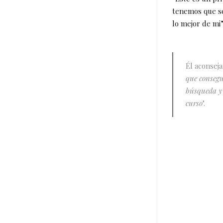
tenemos que se
lo mejor de mi”
Él aconseja:
que consegu
búsqueda y r
curso
".