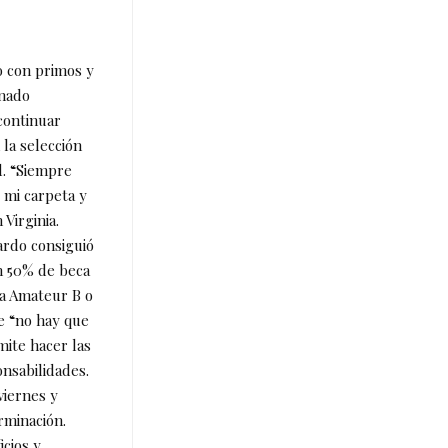
o con primos y
onado
 continuar
 la selección
d. “Siempre
 mi carpeta y
Virginia.
ardo consiguió
un 50% de beca
ía Amateur B o
ue “no hay que
mite hacer las
onsabilidades.
viernes y
rminación.
icios y