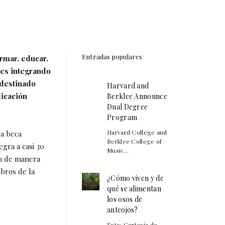
Entradas populares
rmar, educar,
ales integrando
 destinado
Harvard and
dicación
Berklee Announce
Dual Degree
Program
Harvard College and
la beca
Berklee College of
egra a casi 30
Music...
an de manera
bros de la
¿Cómo viven y de
qué se alimentan
los osos de
anteojos?
Foto: Cortesía de