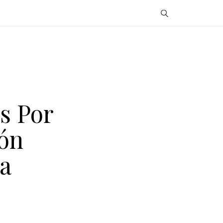
s Por
ión
a