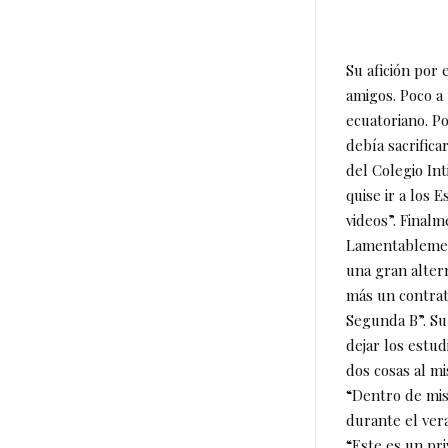
Su afición por 
amigos. Poco a 
ecuatoriano. Po
debía sacrifica
del Colegio In
quise ir a los 
videos”. Final
Lamentablement
una gran alter
más un contrat
Segunda B”. Su 
dejar los estu
dos cosas al mi
“Dentro de mis 
durante el ver
“Este es un pri