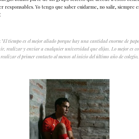
r responsables. Yo tengo que saber cuidarme, no salir, siempre e
.
 "
El tiempo es el mejor aliado porque hay una cantidad enorme de pape
ir, realizar y enviar a cualquier universidad que elijas. Lo mejor es c
ealizar el primer contacto al menos al inicio del último año de colegio,