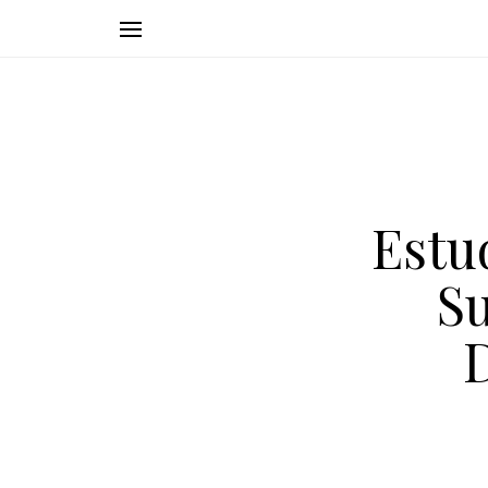
Estu
Su