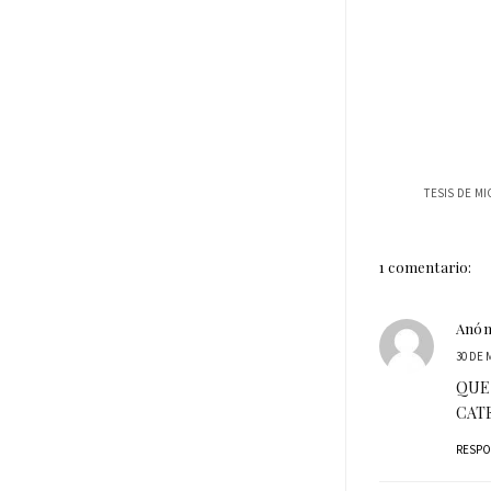
1 comentario:
Anó
30 DE 
QUE 
CAT
RESP