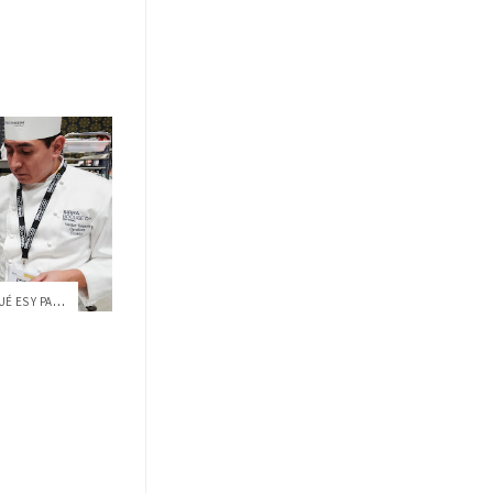
PERIODISMO GASTRONÓMICO: ¿QUÉ ES Y PARA QUÉ SIRVE?