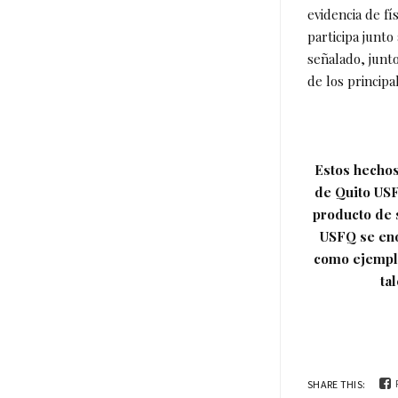
evidencia de f
participa junt
señalado, junt
de los principa
Estos hechos
de Quito USF
producto de 
USFQ se eno
como ejemplo 
ta
SHARE THIS: