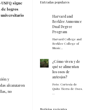
Entradas populares
o USFQ sigue
a de logros
 universitario
Harvard and
Berklee Announce
Dual Degree
Program
Harvard College and
Berklee College of
Music...
¿Cómo viven y de
qué se alimentan
los osos de
anteojos?
ción y
Foto: Cortesía de
adas alcanzaron
Quito Tierra de Osos.
llas, no
...
Noticias recientes