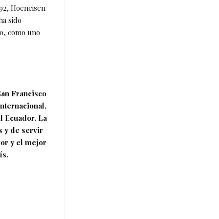
992, Hoeneisen
ha sido
do, como uno
San Francisco
nternacional,
l Ecuador. La
 y de servir
dor y el mejor
ís.