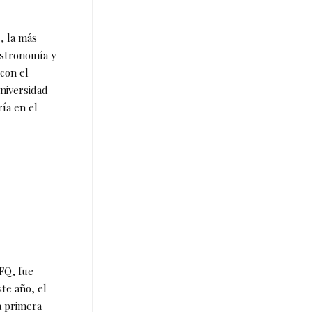
, la más
astronomía y
 con el
universidad
ía en el
FQ, fue
ste año, el
a primera