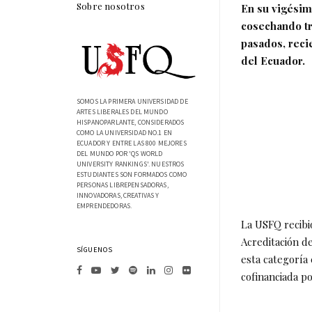
Sobre nosotros
En su vigésim
cosechando tr
pasados, reci
del Ecuador.
SOMOS LA PRIMERA UNIVERSIDAD DE
ARTES LIBERALES DEL MUNDO
HISPANOPARLANTE, CONSIDERADOS
COMO LA UNIVERSIDAD NO.1 EN
ECUADOR Y ENTRE LAS 800 MEJORES
DEL MUNDO POR 'QS WORLD
UNIVERSITY RANKINGS'. NUESTROS
ESTUDIANTES SON FORMADOS COMO
PERSONAS LIBREPENSADORAS,
INNOVADORAS, CREATIVAS Y
EMPRENDEDORAS.
La USFQ recibió
Acreditación d
SÍGUENOS
esta categoría 
cofinanciada po