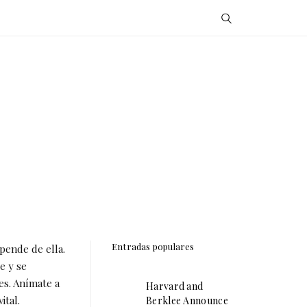
Entradas populares
pende de ella.
e y se
es. Anímate a
Harvard and
ital.
Berklee Announce