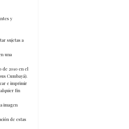
antes y
tar sujetas a
en una
o de 2010 en el
mpus Cumbayá).
icar e imprimir
alquier fin
la imagen
ación de estas