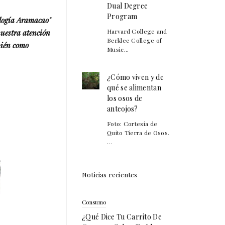
Dual Degree
Program
ología Aramacao"
Harvard College and
nuestra atención
Berklee College of
bién como
Music...
¿Cómo viven y de
qué se alimentan
los osos de
anteojos?
Foto: Cortesía de
Quito Tierra de Osos.
...
Noticias recientes
Consumo
¿Qué Dice Tu Carrito De