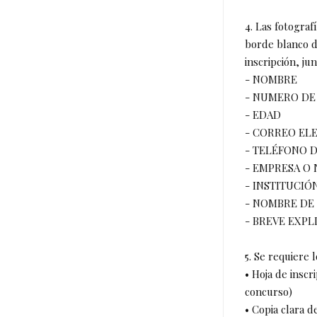
4. Las fotogra
borde blanco d
inscripción, ju
- NOMBRE
- NUMERO DE
- EDAD
- CORREO EL
- TELÉFONO 
- EMPRESA O 
- INSTITUCIÓ
- NOMBRE DE
- BREVE EXPL
5. Se requiere
• Hoja de insc
concurso)
• Copia clara d