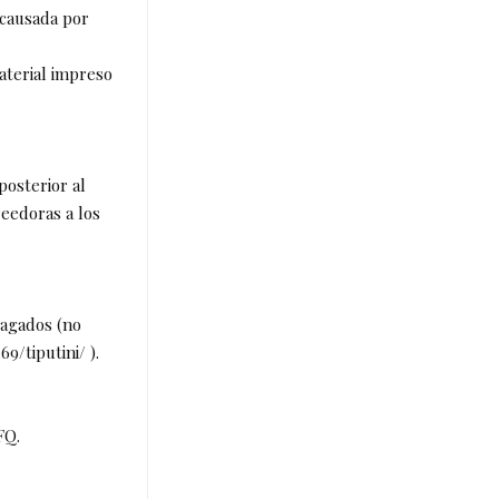
 causada por
aterial impreso
posterior al
reedoras a los
 pagados (no
9/tiputini/ ).
FQ.