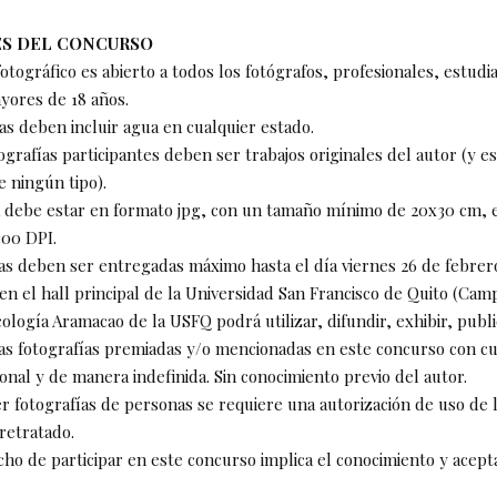
S DEL CONCURSO
fotográfico es abierto a todos los fotógrafos, profesionales, estudi
ayores de 18 años.
ías deben incluir agua en cualquier estado.
tografías participantes deben ser trabajos originales del autor (y es
e ningún tipo).
ía debe estar en formato jpg, con un tamaño mínimo de 20x30 cm, 
300 DPI.
fías deben ser entregadas máximo hasta el día viernes 26 de febrer
en el hall principal de la Universidad San Francisco de Quito (Ca
cología Aramacao de la USFQ podrá utilizar, difundir, exhibir, publ
las fotografías premiadas y/o mencionadas en este concurso con cu
onal y de manera indefinida. Sin conocimiento previo del autor.
er fotografías de personas se requiere una autorización de uso de 
retratado.
cho de participar en este concurso implica el conocimiento y acept