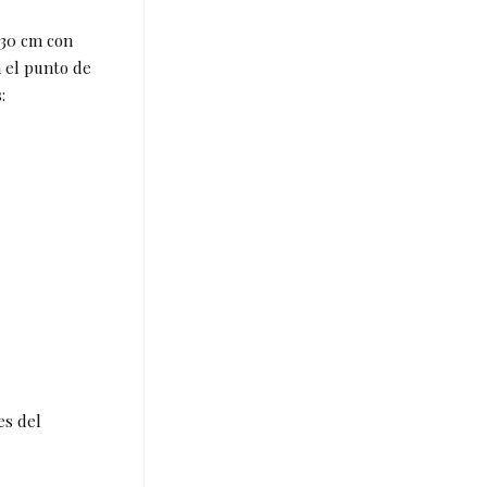
 30 cm con
n el punto de
:
es del