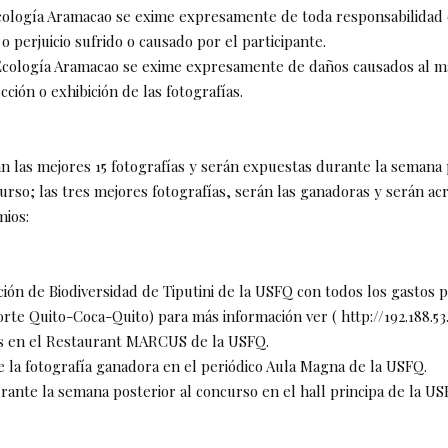
Ecología Aramacao se exime expresamente de toda responsabilidad
o perjuicio sufrido o causado por el participante.
 Ecología Aramacao se exime expresamente de daños causados al m
cción o exhibición de las fotografías.
an las mejores 15 fotografías y serán expuestas durante la semana 
urso; las tres mejores fotografías, serán las ganadoras y serán ac
mios:
tación de Biodiversidad de Tiputini de la USFQ con todos los gastos
rte Quito-Coca-Quito) para más información ver ( http://192.188.53.6
s en el Restaurant MARCUS de la USFQ.
e la fotografía ganadora en el periódico Aula Magna de la USFQ.
rante la semana posterior al concurso en el hall principa de la US