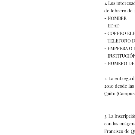
1. Los interesa
de febrero de 
- NOMBRE
- EDAD
- CORREO EL
- TELEFONO 
- EMPRESA O 
- INSTITUCIÓ
- NUMERO DE
2. La entrega d
2010 desde las 
Quito (Campu
3. La Inscripci
con las imágene
Francisco de 