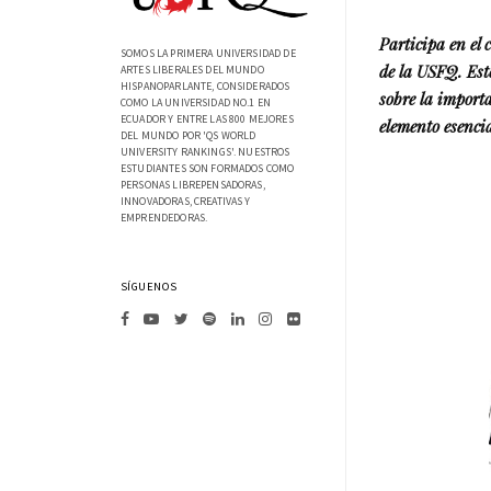
Participa en el
SOMOS LA PRIMERA UNIVERSIDAD DE
de la USFQ. Este
ARTES LIBERALES DEL MUNDO
HISPANOPARLANTE, CONSIDERADOS
sobre la import
COMO LA UNIVERSIDAD NO.1 EN
ECUADOR Y ENTRE LAS 800 MEJORES
elemento esencia
DEL MUNDO POR 'QS WORLD
UNIVERSITY RANKINGS'. NUESTROS
ESTUDIANTES SON FORMADOS COMO
PERSONAS LIBREPENSADORAS,
INNOVADORAS, CREATIVAS Y
EMPRENDEDORAS.
SÍGUENOS