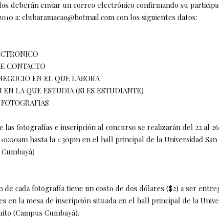
dos deberán enviar un correo electrónico confirmando su participac
2010 a: clubaramacao@hotmail.com con los siguientes datos:
ECTRONICO
DE CONTACTO
NEGOCIO EN EL QUE LABORA
N EN LA QUE ESTUDIA (SI ES ESTUDIANTE)
 FOTOGRAFIAS
e las fotografías e inscripción al concurso se realizarán del 22 al 2
10:00am hasta la 1:30pm en el hall principal de la Universidad San
s Cumbayá)
ón de cada fotografía tiene un costo de dos dólares ($2) a ser entr
s en la mesa de inscripción situada en el hall principal de la Univ
Quito (Campus Cumbayá).