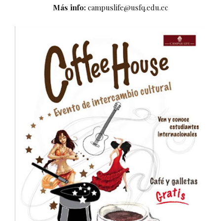
Más info:
campuslife@usfq.edu.ec