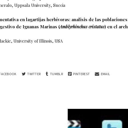
eralo, Uppsala University, Suecia
entativa en lagartijas herbívoras: analisis de las poblaciones
igestivo de Iguanas Marinas (
Amblyrhinchus cristatus
) en el arc
ckie, University of Illinois, USA
FACEBOOK
TWITTER
TUMBLR
PINTEREST
EMAIL