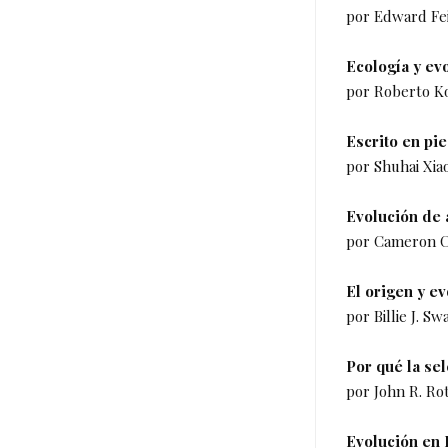
por Edward Fei
Ecología y ev
por Roberto Ko
Escrito en pie
por Shuhai Xiao
Evolución de 
por Cameron Cu
El origen y e
por Billie J. S
Por qué la se
por John R. Rot
Evolución en 