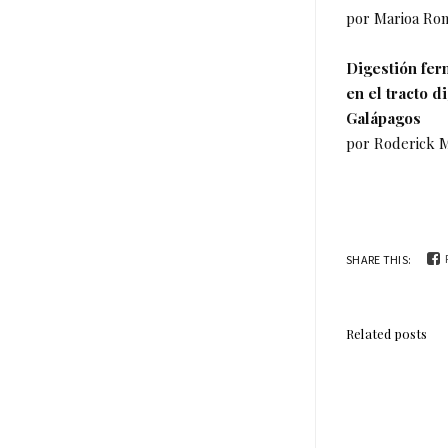
por Marioa Rom
Digestión ferm
en el tracto d
Galápagos
por Roderick Ma
SHARE THIS:
Related posts