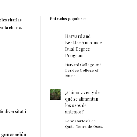
Entradas populares
les charlas!
cada charla.
Harvard and
Berklee Announce
Dual Degree
Program
Harvard College and
Berklee College of
Music...
¿Cómo viven y de
qué se alimentan
los osos de
odiversitat i
anteojos?
Foto: Cortesía de
Quito Tierra de Osos.
...
a generación