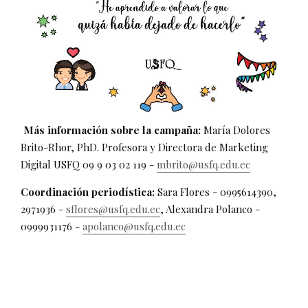
Más información sobre la campaña:
María Dolores
Brito-Rhor, PhD. Profesora y Directora de Marketing
Digital USFQ 09 9 03 02 119 -
mbrito@usfq.edu.ec
Coordinación periodística:
Sara Flores - 0995614390,
2971936 -
sflores@usfq.edu.ec
, Alexandra Polanco -
0999931176 -
apolanco@usfq.edu.ec