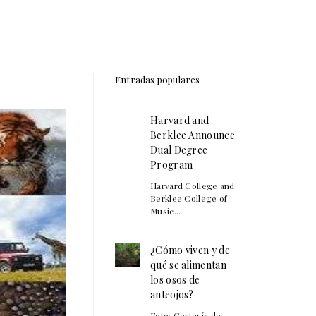
Entradas populares
Harvard and
Berklee Announce
Dual Degree
Program
Harvard College and
Berklee College of
Music...
¿Cómo viven y de
qué se alimentan
los osos de
anteojos?
Foto: Cortesía de