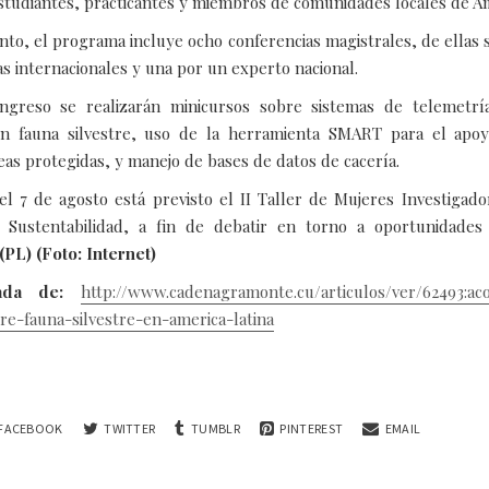
estudiantes, practicantes y miembros de comunidades locales de Am
to, el programa incluye ocho conferencias magistrales, de ellas s
as internacionales y una por un experto nacional.
ongreso se realizarán minicursos sobre sistemas de telemetría
 en fauna silvestre, uso de la herramienta SMART para el apoy
reas protegidas, y manejo de bases de datos de cacería.
el 7 de agosto está previsto el II Taller de Mujeres Investigado
 Sustentabilidad, a fin de debatir en torno a oportunidades
(PL) (Foto: Internet)
mada de:
http://www.cadenagramonte.cu/articulos/ver/62493:ac
e-fauna-silvestre-en-america-latina
FACEBOOK
TWITTER
TUMBLR
PINTEREST
EMAIL