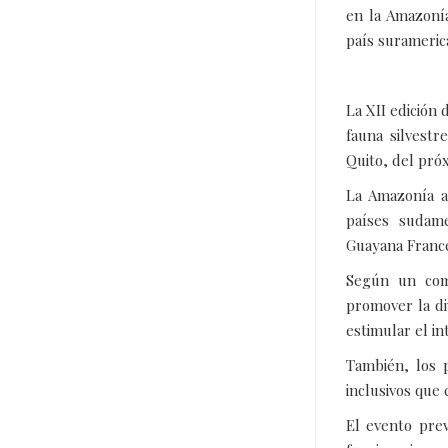
en la Amazoní
país surameric
La XII edición
fauna silvestr
Quito, del próx
La Amazonía a
países sudame
Guayana France
Según un com
promover la di
estimular el i
También, los p
inclusivos que 
El evento prev