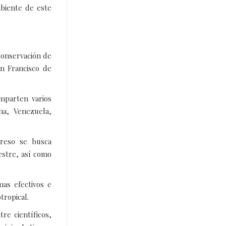
biente de este
conservación de
an Francisco de
mparten varios
na, Venezuela,
reso se busca
estre, así como
mas efectivos e
tropical.
re científicos,