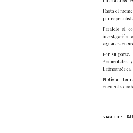
funcionarios, 
Hasta el momen
por especialist
Paralelo al c
investigación
vigilancia en á
Por su parte, 
Ambientales y
Latinoamérica.
Noticia to
encuentro-sobr
SHARE THIS: