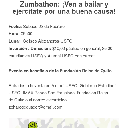
Zumbathon: ¡Ven a bailar y
ejercítate por una buena causa!
Fecha:
Sábado 22 de Febrero
Hora:
09h00
Lugar:
Coliseo Alexandros-USF
Q
Inversión / Donación:
$10,00 público en general; $5,00
estudiantes USFQ y Alumni USFQ con carnet.
Evento en beneficio de la
Fundación Reina de
Quito
Entradas a la venta en
Alumni USF
Q
,
Gobierno Estudiantil-
USFQ
,
IMAX Paseo San Francisco
, Fundación Reina
de
Quito o al correo electrónico:
zoharcgecuador@gmail.com