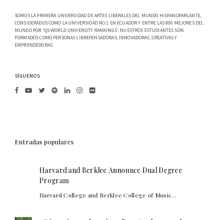
SOMOS LA PRIMERA UNIVERSIDAD DE ARTES LIBERALES DEL MUNDO HISPANOPARLANTE,
CONSIDERADOS COMO LA UNIVERSIDAD NO.1 EN ECUADOR Y ENTRE LAS 800 MEJORES DEL
MUNDO POR 'QS WORLD UNIVERSITY RANKINGS'. NUESTROS ESTUDIANTES SON
FORMADOS COMO PERSONAS LIBREPENSADORAS, INNOVADORAS, CREATIVAS Y
EMPRENDEDORAS.
SÍGUENOS
Entradas populares
Harvard and Berklee Announce Dual Degree
Program
Harvard College and Berklee College of Music...