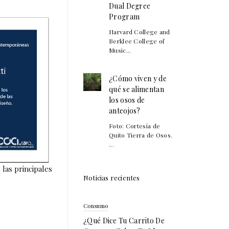
Dual Degree
Program
Harvard College and
Berklee College of
Music...
¿Cómo viven y de
qué se alimentan
los osos de
anteojos?
Foto: Cortesía de
Quito Tierra de Osos.
...
 las principales
Noticias recientes
Consumo
¿Qué Dice Tu Carrito De