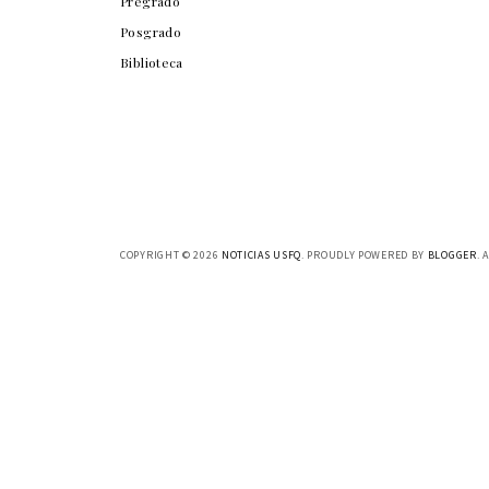
Pregrado
Posgrado
Biblioteca
COPYRIGHT ©
2026
NOTICIAS USFQ
. PROUDLY POWERED BY
BLOGGER
. 