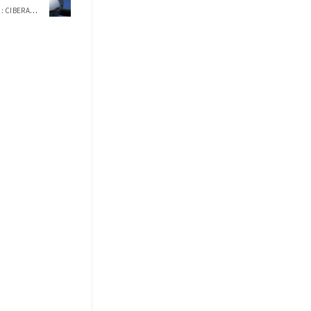
TALLER USFQ "EL NUEVO BULLYING: CIBERACO...