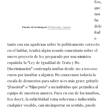
Eco,
que
nos
ha
dele
Fuente de la imagen:
El Universal, Caracas
itad
o
tanto con sus agudezas sobre lo políticamente correcto
en el hablar, tendrá algún sesudo comentario sobre el
nuevo proyecto de ley preparado por una ministra
española: la “Ley de Igualdad de Trato y No
Discriminación” contempla multas desde 150 a 500.000
euros por insultar a alguien. No conocemos todavía la
escala de denuestos para saber si es más grave gritarle
“¡Fascista!” o “Hijueputa” a un individuo que perjudica al
equipo de nuestros amores. Pues en eso de los insultos,
Eco docet, la subjetividad reina soberana e indiscutida:
cualquier vocablo, casi sin importar su sentido, puede