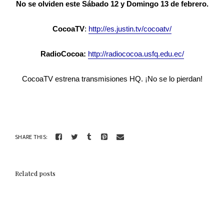
No se olviden este Sábado 12 y Domingo 13 de febrero.
CocoaTV
:
http://es.justin.tv/cocoat
v/
RadioCocoa:
http://radiococoa.usfq.edu
.ec/
CocoaTV estrena transmisiones HQ.
¡
No se lo pierdan!
SHARE THIS:
Related posts